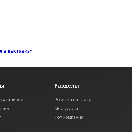
е в выставках
лы
Разделы
 франшизой
Реклама на сайте
ншиз
Мои услуги
т
Топ компания