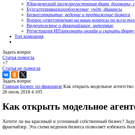
Юридический раздел
регистрация фирм, договоры, 
Бухгалтерия
налогообложение, учёт, финансы
Бизнес
открытие, ведение и продвижение бизнеса
Вопрос-ответ
отвечаю на ваши вопросы по всем те
Видео
полезное о франчайзинге, интервью
Регистрация ИП
заполнить онлайн и скачать форму
Топ компания
Задать вопрос
Статья помогла
+7
Статья не помогла
Задать вопрос
Главная
Бизнес по франшизе
Как открыть модельное агентство
26 июль 2018
4 105
Как открыть модельное агент
Хотите ли вы красивый и успешный собственный бизнес? Задума
франчайзер. Эта схема ведения бизнеса позволяет избежать бо