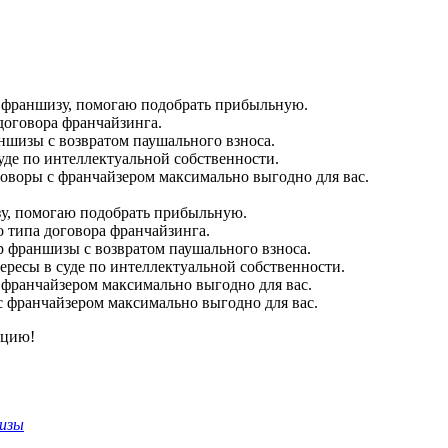
франшизу, помогаю подобрать прибыльную.
договора франчайзинга.
ншизы с возвратом паушального взноса.
де по интеллектуальной собственности.
оворы с франчайзером максимально выгодно для вас.
, помогаю подобрать прибыльную.
 типа договора франчайзинга.
р франшизы с возвратом паушального взноса.
ресы в суде по интеллектуальной собственности.
 франчайзером максимально выгодно для вас.
 франчайзером максимально выгодно для вас.
ацию!
шизы