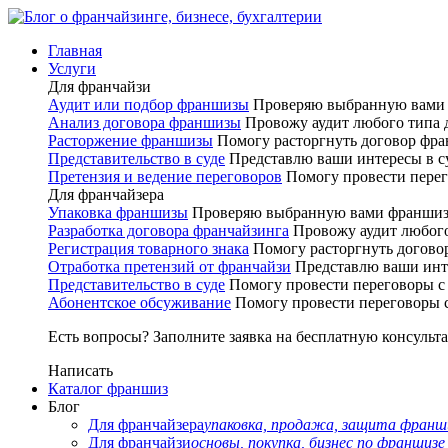
Главная
Услуги
Для франчайзи
Аудит или
подбор франшизы
Проверяю выбранную вами 
Анализ договора
франшизы
Провожу аудит любого типа 
Расторжение
франшизы
Помогу расторгнуть договор фра
Представительство
в суде
Представлю ваши интересы в су
Претензия и ведение
переговоров
Помогу провести перег
Для франчайзера
Упаковка
франшизы
Проверяю выбранную вами франшизу
Разработка договора
франчайзинга
Провожу аудит любого
Регистрация
товарного знака
Помогу расторгнуть догово
Отработка претензий
от франчайзи
Представлю ваши инте
Представительство
в суде
Помогу провести переговоры с
Абонентское
обсуживание
Помогу провести переговоры с
Есть вопросы? Заполните заявка на бесплатную консульт
Написать
Каталог франшиз
Блог
Для франчайзера
упаковка, продажа, защита фран
Для франчайзи
основы, покупка, бизнес по франшизе