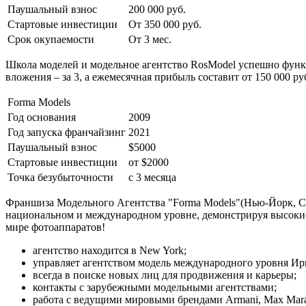
Паушальный взнос
200 000 руб.
Стартовые инвестиции
От 350 000 руб.
Срок окупаемости
От 3 мес.
Школа моделей и модельное агентство RosModel успешно функци
вложения – за 3, а ежемесячная прибыль составит от 150 000 р
Forma Models
Год основания
2009
Год запуска франчайзинг
2021
Паушальный взнос
$5000
Стартовые инвестиции
от $2000
Точка безубыточности
с 3 месяца
Франшиза Модельного Агентства "Forma Models"(Нью-Йорк, СШ
национальном и международном уровне, демонстрируя высокие
мире фотоаппаратов!
агентство находится в New York;
управляет агентством модель международного уровня Ир
всегда в поиске новых лиц для продвижения и карьеры;
контакты с зарубежными модельными агентствами;
работа с ведущими мировыми брендами Armani, Max Mara, H