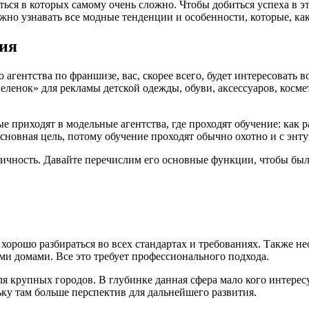
ться в которых самому очень сложно. Чтобы добиться успеха в 
о узнавать все модные тенденции и особенности, которые, как 
ния
 агентства по франшизе, вас, скорее всего, будет интересовать 
ленок» для рекламы детской одежды, обуви, аксессуаров, космет
е приходят в модельные агентства, где проходят обучение: как 
сновная цель, потому обучение проходят обычно охотно и с энту
ичность. Давайте перечислим его основные функции, чтобы был
хорошо разбираться во всех стандартах и требованиях. Также н
и домами. Все это требует профессионального подхода.
 для крупных городов. В глубинке данная сфера мало кого интерес
льку там больше перспектив для дальнейшего развития.