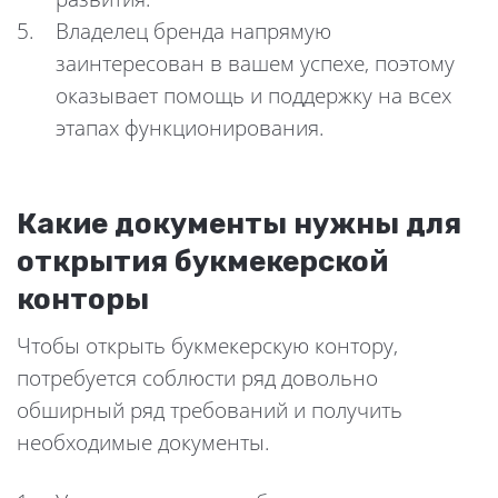
Владелец бренда напрямую
заинтересован в вашем успехе, поэтому
оказывает помощь и поддержку на всех
этапах функционирования.
Какие документы нужны для
открытия букмекерской
конторы
Чтобы открыть букмекерскую контору,
потребуется соблюсти ряд довольно
обширный ряд требований и получить
необходимые документы.