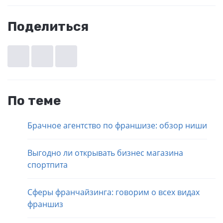
Поделиться
По теме
Брачное агентство по франшизе: обзор ниши
Выгодно ли открывать бизнес магазина
спортпита
Сферы франчайзинга: говорим о всех видах
франшиз