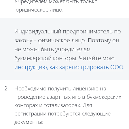
Учредителем может быть только
юридическое лицо.
Индивидуальный предприниматель по
закону – физическое лицо. Поэтому он
не может быть учредителем
букмекерской конторы. Читайте мою
инструкцию, как зарегистрировать ООО
.
Необходимо получить лицензию на
проведение азартных игр в букмекерских
конторах и тотализаторах. Для
регистрации потребуются следующие
документы: