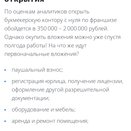
По оценкам аналитиков открыть
букмекерскую контору с нуля по франшизе
обойдется в 350 000 – 2 000 000 рублей.
Однако окупить вложения можно уже спустя
полгода работы! На что же идут
первоначальные вложения?
паушальный взнос;
регистрация юрлица, получение лицензии,
оформление другой разрешительной
документации;
оборудование и мебель;
аренда и ремонт помещения;