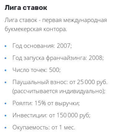
Лига ставок
Лига ставок - первая международная
букмекерская контора.
Год основания: 2007;
Год запуска франчайзинга: 2008;
Число точек: 500;
Паушальный взнос: от 25 000 руб.
(рассчитывается индивидуально);
Роялти: 15% от выручки;
Инвестиции: от 150 000 руб;
Окупаемость: от 1 мес.