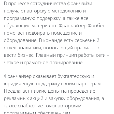
В процессе сотрудничества франчайзи
получают авторскую методологию и
программную поддержку, а также все
обучающие материалы. Франчайзер Фонбет
помогает подбирать помещение и
оборудование. В команде есть серьезный
отдел аналитики, помогающий правильно
вести бизнес. Главный принцип работы сети –
четкое и грамотное планирование.
Франчайзер оказывает бухгалтерскую и
юридическую поддержку своим партнерам.
Предлагает низкие цены на проведение
рекламных акций и закупку оборудования, а
также снабжение точек авторским
программным обеспечением.