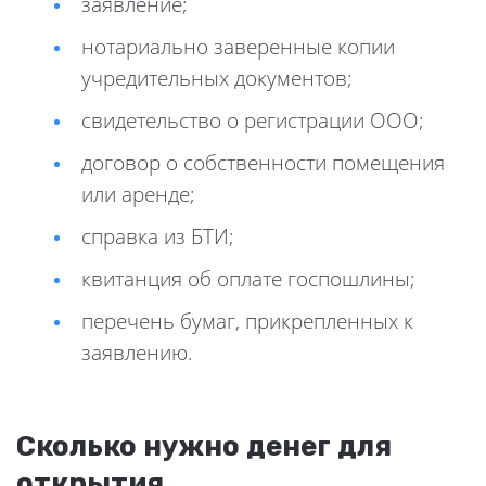
заявление;
нотариально заверенные копии
учредительных документов;
свидетельство о регистрации ООО;
договор о собственности помещения
или аренде;
справка из БТИ;
квитанция об оплате госпошлины;
перечень бумаг, прикрепленных к
заявлению.
Сколько нужно денег для
открытия