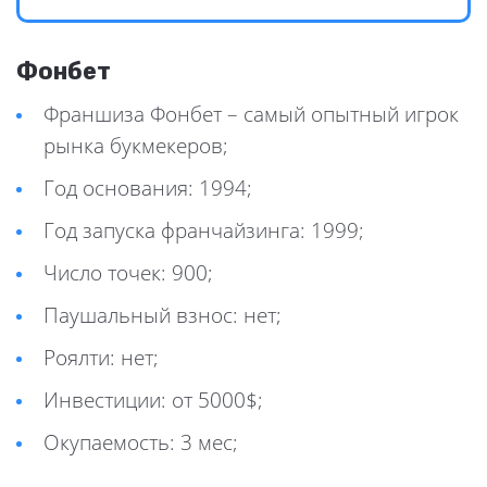
Фонбет
Франшиза Фонбет – самый опытный игрок
рынка букмекеров;
Год основания: 1994;
Год запуска франчайзинга: 1999;
Число точек: 900;
Паушальный взнос: нет;
Роялти: нет;
Инвестиции: от 5000$;
Окупаемость: 3 мес;