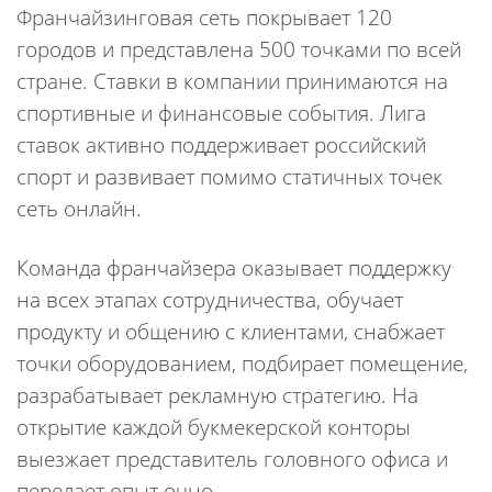
Франчайзинговая сеть покрывает 120
городов и представлена 500 точками по всей
стране. Ставки в компании принимаются на
спортивные и финансовые события. Лига
ставок активно поддерживает российский
спорт и развивает помимо статичных точек
сеть онлайн.
Команда франчайзера оказывает поддержку
на всех этапах сотрудничества, обучает
продукту и общению с клиентами, снабжает
точки оборудованием, подбирает помещение,
разрабатывает рекламную стратегию. На
открытие каждой букмекерской конторы
выезжает представитель головного офиса и
передает опыт очно.