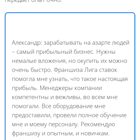
Александр: зарабатывать на азарте людей
– самый прибыльный бизнес. Нужны
немалые вложения, но окупить их можно
очень быстро. Франшиза Лига ставок
помогла мне узнать, что такое настоящая
прибыль. Менеджеры компании
компетентны и вежливы, во всем мне
помогали. Все оборудование мне
предоставили, провели полное обучение
мне и моему персоналу. Рекомендую
франшизу и опытным, и новичкам.