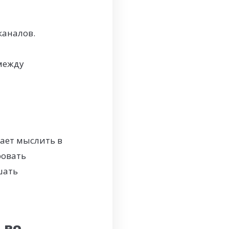
каналов.
между
ает мыслить в
ровать
шать
 во