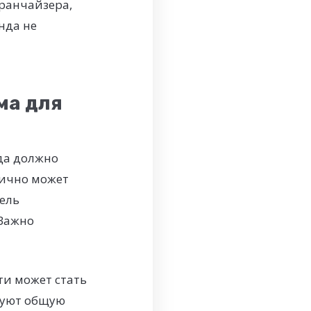
франчайзера,
нда не
ма для
да должно
лично может
цель
 Важно
и может стать
дуют общую