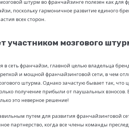
мозговой штурм во франчайзинге полезен как для 
айзи, поскольку гармоничное развитие единого бре
астия всех сторон.
ет участником мозгового штур
я в сеть франчайзи, главной целью владельца брен
крепкой и мощной франчайзинговой сети, в чем от
згового штурма. Однако зачастую бывает так, что 
только получение прибыли от паушальных взносов.
лько это неверное решение!
авильным путем для развития франчайзинговой сет
нное партнерство, когда все члены команды пресле