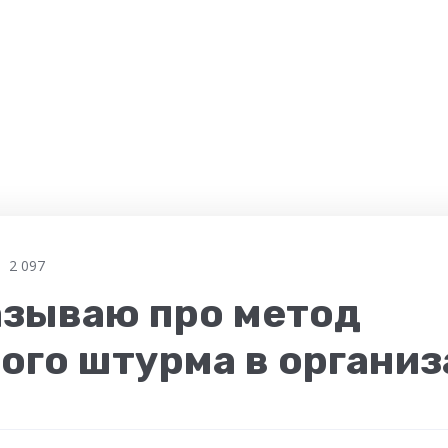
2 097
азываю про метод
ого штурма в органи