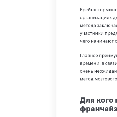
Брейншторминг 
организациях дл
метода заключае
участники предл
чего начинают 
Главное преиму
времени, в связ
очень неожидан
метод мозговог
Для кого
франчайз