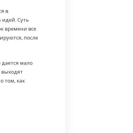
я в
 идей. Суть
ок времени все
ируются, после
 дается мало
и выходят
 том, как