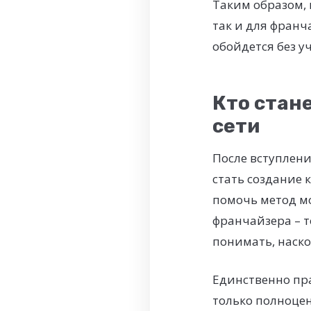
Таким образом, 
так и для франч
обойдется без уч
Кто стан
сети
После вступлени
стать создание 
помочь метод мо
франчайзера – 
понимать, наско
Единственно пр
только полноце