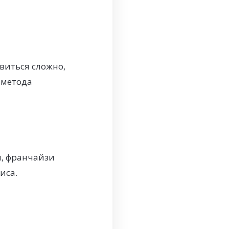
виться сложно,
 метода
и, франчайзи
иса.