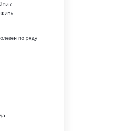
йти с
ожить
олезен по ряду
да.