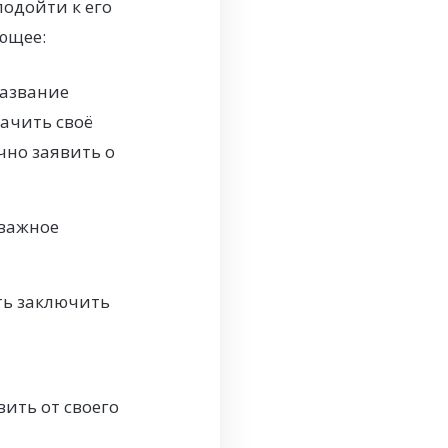
одойти к его
ющее:
название
ачить своё
чно заявить о
 важное
ть заключить
ить от своего