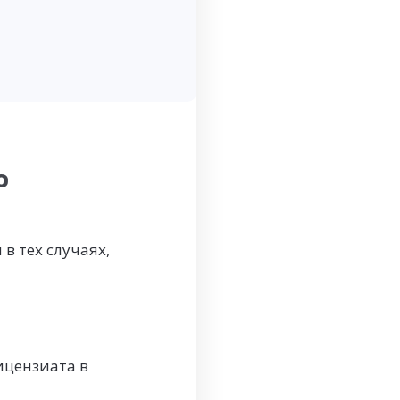
о
в тех случаях,
ицензиата в