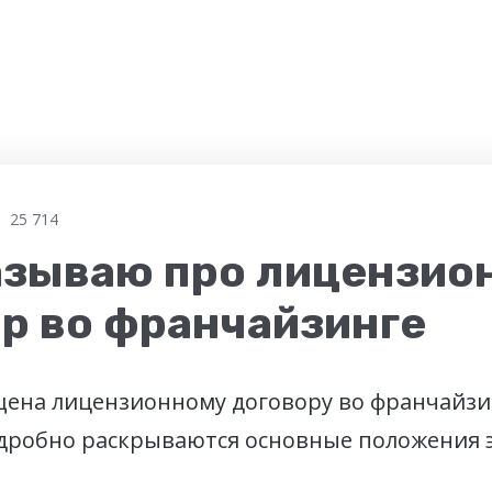
25 714
азываю про лицензио
р во франчайзинге
щена лицензионному договору во франчайзин
дробно раскрываются основные положения 