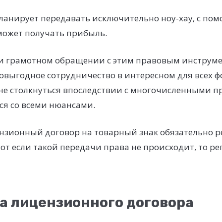
ланирует передавать исключительно ноу-хау, с по
может получать прибыль.
ри грамотном обращении с этим правовым инструм
овыгодное сотрудничество в интересном для всех ф
 не столкнуться впоследствии с многочисленными 
ся со всеми нюансами.
нзионный договор на товарный знак обязательно р
 вот если такой передачи права не происходит, то р
а лицензионного договора