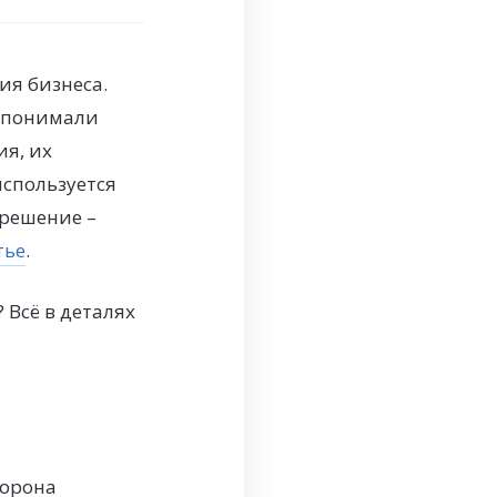
ия бизнеса.
о понимали
ия, их
спользуется
 решение –
тье
.
 Всё в деталях
торона