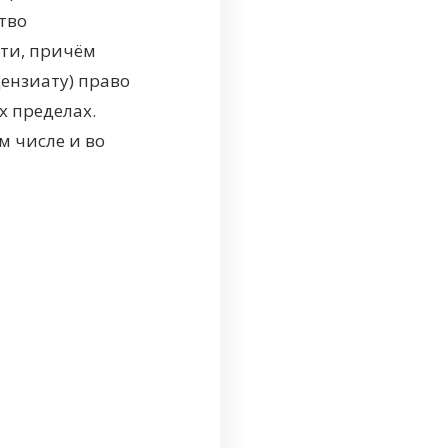
тво
ти, причём
цензиату) право
х пределах.
м числе и во