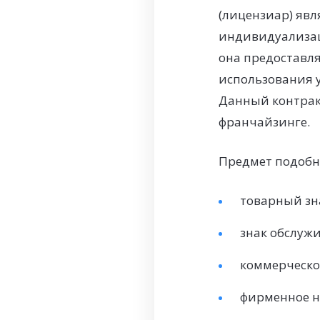
(лицензиар) явл
индивидуализац
она предоставля
использования у
Данный контракт
франчайзинге.
Предмет подобн
товарный зн
знак обслуж
коммерческо
фирменное н