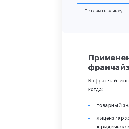
Оставить заявку
Применен
франчайз
Во франчайзинге
когда:
товарный зн
лицензиар хо
юридическом