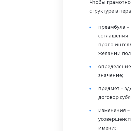
Чтобы грамотно
структуре в пер
преамбула – 
соглашения,
право интелл
желании полу
определение
значение;
предмет – зд
договор суб
изменения –
усовершенст
имени;