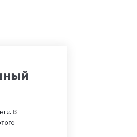
нный
ге. В
этого