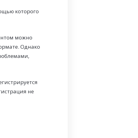
мощью которого
ентом можно
ормате. Однако
проблемами,
егистрируется
егистрация не