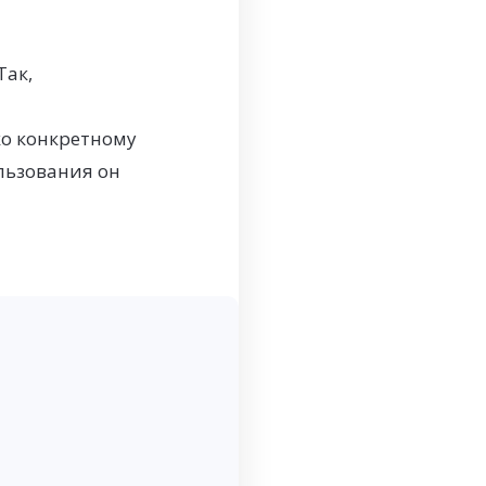
Так,
ко конкретному
ользования он