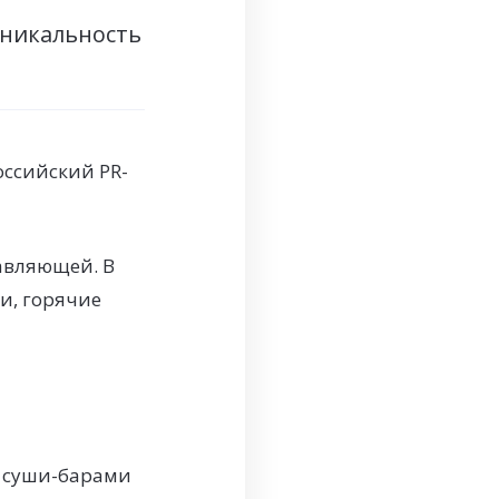
никальность
оссийский PR-
авляющей. В
ки, горячие
, суши-барами