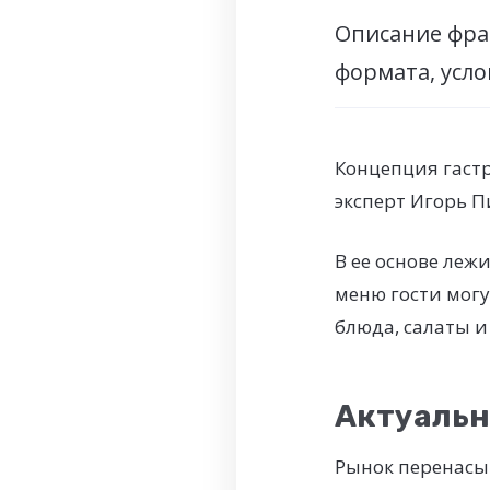
Описание фра
формата, усл
Концепция гаст
эксперт Игорь П
В ее основе ле
меню гости могу
блюда, салаты и
Актуальн
Рынок перенасы