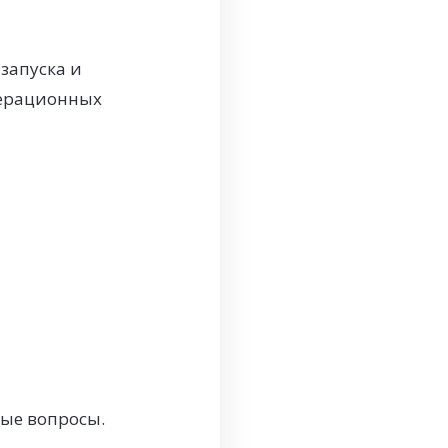
запуска и
перационных
бые вопросы.