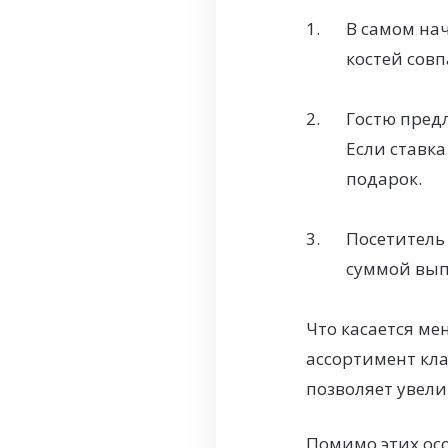
В самом на
костей совп
Гостю предл
Если ставка
подарок.
Посетитель 
суммой выпа
Что касается ме
ассортимент кла
позволяет увел
Помимо этих осо