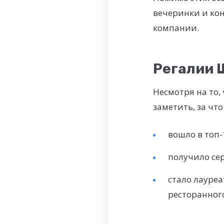
вечеринки и кон
компании.
Регалии 
Несмотря на то,
заметить, за чт
вошло в топ-
получило се
стало лауре
ресторанного