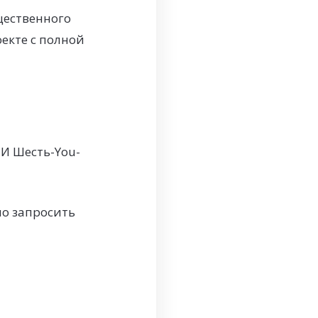
щественного
екте с полной
 И Шесть-You-
но запросить