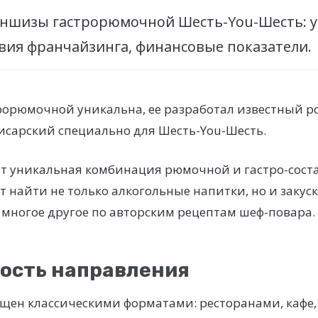
ншизы гастрорюмочной Шесть-You-Шесть: у
овия франчайзинга, финансовые показатели.
рорюмочной уникальна, ее разработал известный р
исарский специально для Шесть-You-Шесть.
жит уникальная комбинация рюмочной и гастро-сост
т найти не только алкогольные напитки, но и закус
 многое другое по авторским рецептам шеф-повара.
ость направления
щен классическими форматами: ресторанами, кафе