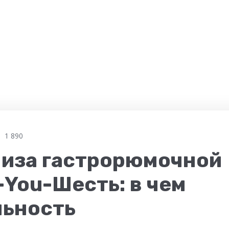
1 890
иза гастрорюмочной
You-Шесть: в чем
льность