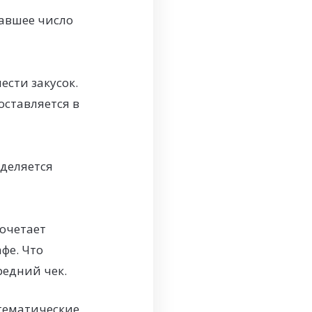
павшее число
ести закусок.
оставляется в
еделяется
сочетает
фе. Что
редний чек.
 тематические