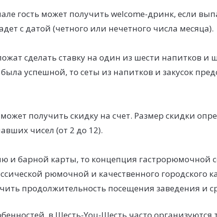
чале гость может получить welcome-дринк, если вы
адет с датой (четного или нечетного числа месяца).
ожат сделать ставку на один из шести напитков и ш
 была успешной, то сеты из напитков и закусок пред
может получить скидку на счет. Размер скидки опр
вших чисел (от 2 до 12).
ню и барной карты, то концепция гастрорюмочной 
ссической рюмочной и качественного городского ка
ичить продолжительность посещения заведения и с
бенностей, в Шесть-You-Шесть часто организуются