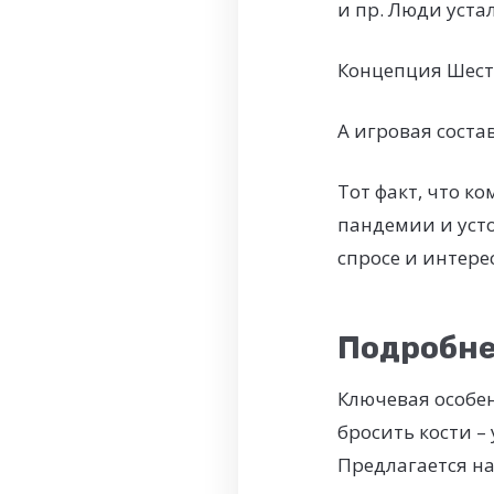
и пр. Люди уста
Концепция Шесть
А игровая соста
Тот факт, что к
пандемии и уст
спросе и интере
Подробне
Ключевая особе
бросить кости –
Предлагается на