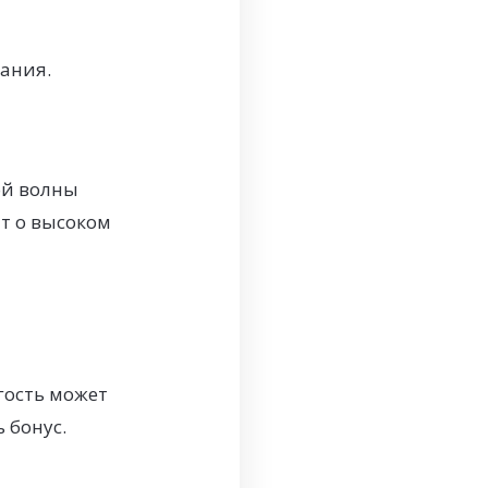
тания.
ой волны
т о высоком
гость может
 бонус.