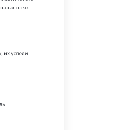
льных сетях
, их успели
вь