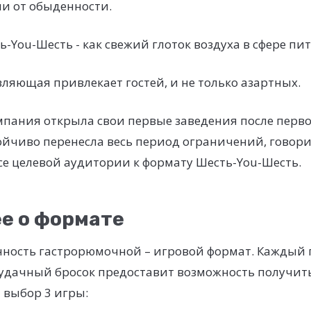
ли от обыденности.
-You-Шесть - как свежий глоток воздуха в сфере пи
вляющая привлекает гостей, и не только азартных.
омпания открыла свои первые заведения после перв
ойчиво перенесла весь период ограничений, говори
се целевой аудитории к формату Шесть-You-Шесть.
е о формате
нность гастрорюмочной – игровой формат. Каждый 
 удачный бросок предоставит возможность получить
 выбор 3 игры: