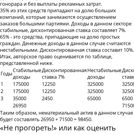
гонорара и без выплаты рекламных затрат.
35% из этих средств припадают на долю больших
компаний, которые занимаются осуществлением
заказов большими партиями. Доходы в данном секторе
стабильные, дисконтированная ставка составляет 7%.
65% - это средства, припадающие на долю простых
граждан. Денежные доходы в данном случае считаются
нестабильными. Дисконтированная ставка составит 10%.
Итак, авторское право оценивается по таблице,
представленной ниже
.
Стабильные
Дисконтированная
Нестабильные
Диск
Годы
доходы
ставка 7%
доходы
став
1
175000
12250
325000
3250
2
175000
12250
325000
3250
3
35000
2450
65000
6500
26950
7150
Таким образом, нематериальный актив в данном случае
будет составлять
26950 + 71500 = 98450
.
«Не прогореть!» или как оценить