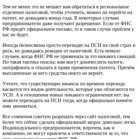
Тем не менее это не мешает вам обратиться в региональное
отделение налоговой, чтобы уточнить, можно ли перейти на
патент, не дожидаясь конца года. В некоторых случаях
предприниматели даже получают разрешение. Если от ФНС
РФ придёт официальное письмо, то в таком случае проблем у
вас не будет.
Иногда бизнесмены просто переходят на ПСН на свой страх и
риск, не дожидаясь реакции от налоговой. Есть немало
случаев, когда ФНС РФ не применяла за это никаких санкций.
Но такая тактика опасна: вам могут доначислить налоги,
оштрафовать и отказать в праве применения патента. Причём
выплаченные за него средства никто не вернёт.
Учтите, что существующие нюансы по времени перехода
касаются тех видов деятельности, которые уже облагаются по
УСН. А в отношении новых никакого ограничения нет: вы
можете переходить на ПСН тогда, когда официально начнёте
ими заниматься.
Все сомнения советую разрешать через сайт налоговой, тем
более что сейчас сделать официальный запрос довольно легко.
Индивидуального предпринимателя, впрочем, как и
компанию, не могут привлечь к ответственности за то, что
они следовали указаниям ФНС РФ.