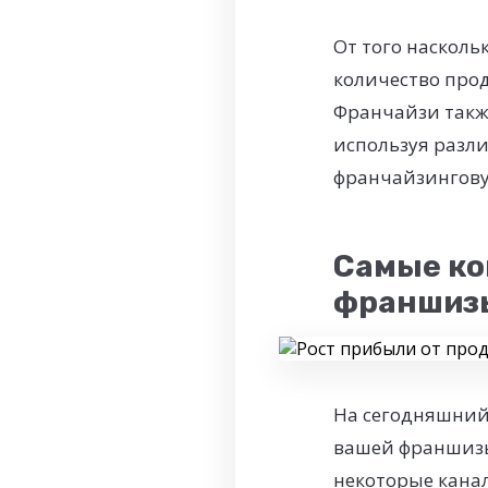
От того наскол
количество прод
Франчайзи также
используя разл
франчайзингову
Самые ко
франшиз
На сегодняшний
вашей франшизы.
некоторые кана