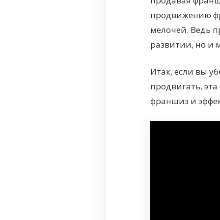
продавая франши
продвижению фр
мелочей. Ведь п
развитии, но и 
Итак, если вы у
продвигать, эта
франшиз и эффе