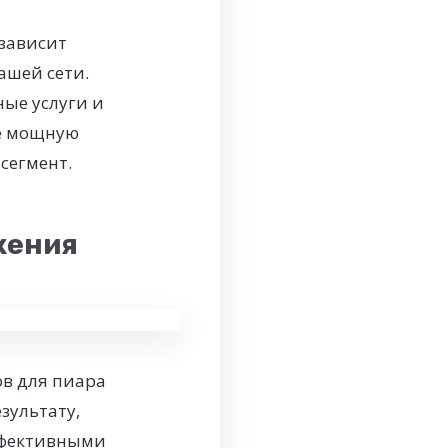
 зависит
ашей сети.
ные услуги и
те мощную
сегмент.
жения
ов для пиара
зультату,
ффективными