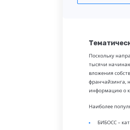
Тематичес
Поскольку напр
тысячи начинаю
вложения собств
франчайзинга, н
информацию о ко
Наиболее попул
БИБОСС – ка