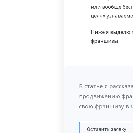
или вообще бес
целях узнаваемо
Ниже я выделю т
франшизы.
В статье я расска
продвижению фра
свою франшизу в м
Оставить заявку