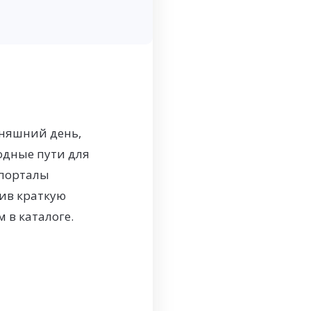
дняшний день,
дные пути для
 порталы
тив краткую
 в каталоге.