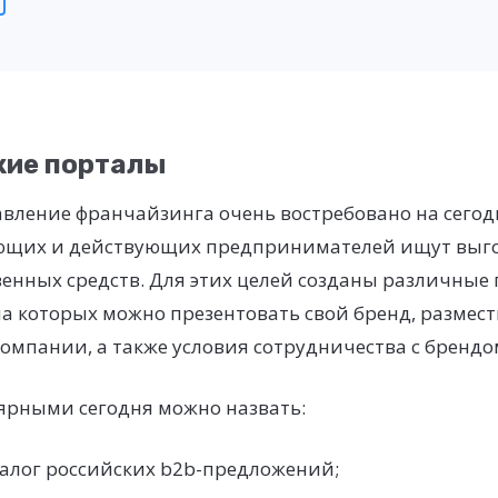
кие порталы
авление франчайзинга очень востребовано на сего
щих и действующих предпринимателей ищут выго
енных средств. Для этих целей созданы различные
а которых можно презентовать свой бренд, размес
мпании, а также условия сотрудничества с брендом
ярными сегодня можно назвать:
талог российских b2b-предложений;