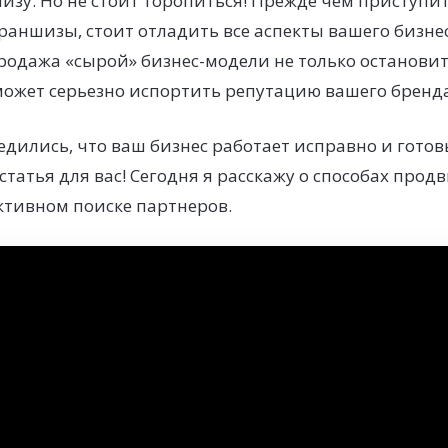
зу. Но не стоит торопиться! Прежде чем приступит
аншизы, стоит отладить все аспекты вашего бизне
родажа «сырой» бизнес-модели не только остановит
может серьезно испортить репутацию вашего бренда
бедились, что ваш бизнес работает исправно и готов
 статья для вас! Сегодня я расскажу о способах про
ктивном поиске партнеров.