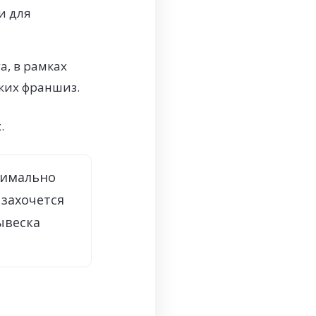
и для
а, в рамках
ких франшиз.
.
симально
 захочется
ывеска