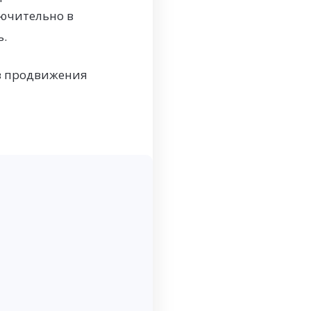
ючительно в
ь.
ов продвижения