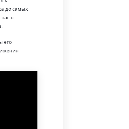
ь к
са до самых
 вас в
.
ы его
движения