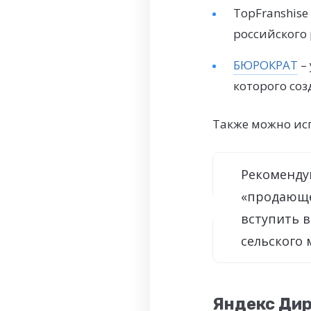
TopFranshis
российского
БЮРОКРАТ
– 
которого со
Также можно исп
Рекоменду
«продающег
вступить в
сельского 
Яндекс Дир