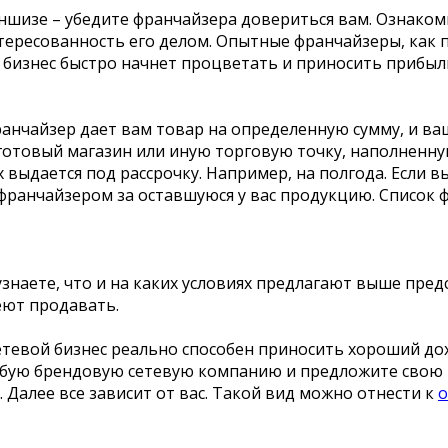
аншизе – убедите франчайзера довериться вам. Ознаком
ересованность его делом. Опытные франчайзеры, как п
и, бизнес быстро начнет процветать и приносить прибыл
нчайзер дает вам товар на определенную сумму, и ваша
е готовый магазин или иную торговую точку, наполненн
выдается под рассрочку. Например, на полгода. Если вы
 с франчайзером за оставшуюся у вас продукцию. Списо
 узнаете, что и на каких условиях предлагают выше пр
еют продавать.
тевой бизнес реально способен приносить хороший дохо
юбую брендовую сетевую компанию и предложите свою к
Далее все зависит от вас. Такой вид можно отнести к
о