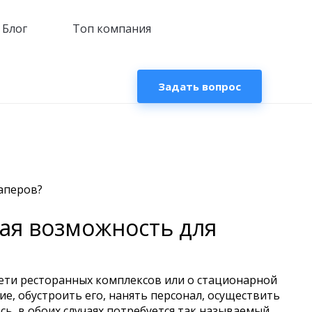
Блог
Топ компания
Задать вопрос
аперов?
ая возможность для
о сети ресторанных комплексов или о стационарной
ие, обустроить его, нанять персонал, осуществить
сь, в обоих случаях потребуется так называемый