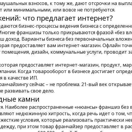
шальных взносов, к тому же, дают отсрочки на выплат
дут или минимальными, или вовсе не потребуются.
ений: что предлагает интернет?
едаются бизнес-процессы ведения бизнеса с определенн
ногие франшизы только прикрываются фразой «без влож
ш доход. Варианты бизнеса без первоначальных вложе
орая предоставляет вам интернет-магазин. Офлайн точ
 помещения, дизайн, коммунальные услуги, проводит за
которая предоставляет интернет-магазин, продукт, ма
мпании. Когда товарооборот в бизнесе достигает опре
 в качестве ИП.
ранчайзингу сейчас – не проблема. 21-вый век открыв
ие развивать свое дело.
одные камни
гтя. Наиболее распространенные «нюансы» франшиз без 
вляют недюжинную хитрость, когда речь идет о том, ч
 жесткие условия, которые реализовать практически н
ежду, при этом товар франчайзер предоставляет в рас