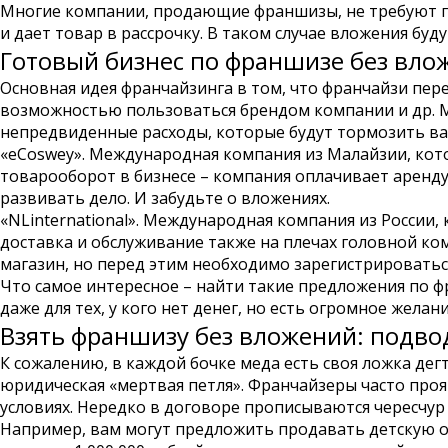
Многие компании, продающие франшизы, не требуют пау
и дает товар в рассрочку. В таком случае вложения бу
Готовый бизнес по франшизе без влож
Основная идея франчайзинга в том, что франчайзи пер
возможностью пользоваться брендом компании и др. М
непредвиденные расходы, которые будут тормозить ва
«eCoswey»
. Международная компания из Малайзии, кот
товарооборот в бизнесе – компания оплачивает аренду
развивать дело. И забудьте о вложениях.
«NLinternational»
. Международная компания из России, 
доставка и обслуживание также на плечах головной ко
магазин, но перед этим необходимо зарегистрироваться
Что самое интересное – найти такие предложения по ф
даже для тех, у кого нет денег, но есть огромное желан
Взять франшизу без вложений: подв
К сожалению, в каждой бочке меда есть своя ложка де
юридическая «мертвая петля».
Франчайзеры часто проя
условиях. Нередко в договоре прописываются чересчур
Например, вам могут предложить продавать детскую од