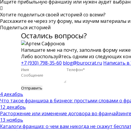
Ищите прибыльную франшизу или нужен аудит выбра
Хотите поделиться своей историей со всеми?
Расскажите ее через эту форму, мы изучим материалы и 
Поделиться историей
Остались вопросы?
Напишите мне на почту, заполнив форму ниже,
Либо воспользуйтесь одним из следующих кон
+7 (930) 798-35-60
blog@burocrat.ru
Написать в
4 декабрь
Что такое франшиза в бизнесе: простыми словами о фр
12 декабрь
Расторжение или изменение договора во франчайзинге: 
13 ноябрь
Каталоги франшиз: о чем вам никогда не скажут беспла