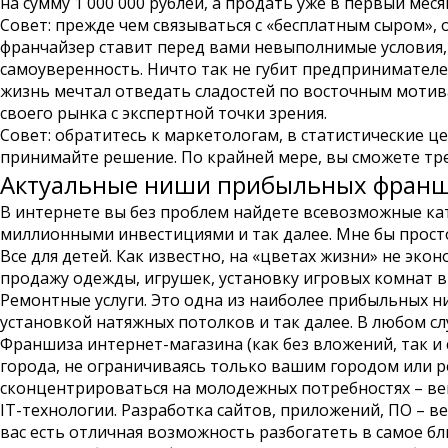
на сумму 1 000 000 рублей, а продать уже в первый меся
Совет: прежде чем связываться с «бесплатным сыром»,
франчайзер ставит перед вами невыполнимые условия, 
самоуверенность.
Ничто так не губит предпринимателей
жизнь мечтал отведать сладостей по восточным мотива
своего рынка с экспертной точки зрения.
Совет: обратитесь к маркетологам, в статистические це
принимайте решение. По крайней мере, вы сможете тре
Актуальные ниши прибыльных фран
В интернете вы без проблем найдете всевозможные кат
миллионными инвестициями и так далее. Мне бы просто
Все для детей.
Как известно, на «цветах жизни» не экон
продажу одежды, игрушек, установку игровых комнат в 
Ремонтные услуги.
Это одна из наиболее прибыльных ни
установкой натяжных потолков и так далее. В любом слу
Франшиза интернет-магазина (как без вложений, так и 
города, не ограничиваясь только вашим городом или р
сконцентрироваться на молодежных потребностях – вей
IT-технологии.
Разработка сайтов, приложений, ПО – ве
вас есть отличная возможность разбогатеть в самое б