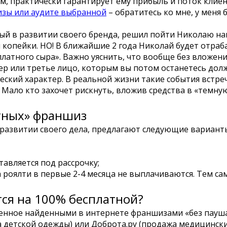
, практически гарантирует ему прибыль и поток клиен
зы или аудите выбранной
– обратитесь ко мне, у меня
й в развитии своего бренда, решил пойти Николаю нав
и копейки. НО! В ближайшие 2 года Николай будет отр
атного сыра». Важно уяснить, что вообще без вложений
зер или третье лицо, которым вы потом останетесь дол
ский характер. В реальной жизни такие события встре
Мало кто захочет рискнуть, вложив средства в «темную
тных» франшиз
развитии своего дела, предлагают следующие вариант
авляется под рассрочку;
а роялти в первые 2-4 месяца не выплачиваются. Тем с
ся на 100% бесплатной?
енное найденными в интернете франшизами «без паушал
 детской одежды) или Доброта.ру (продажа медицинских