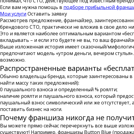
понимал, что СТО, действующее под известным брендом
Если вам нужна помощь в
подборе прибыльной франши
Мои услуги
Оставить заявку
Рассмотрев предложение, франчайзер, заинтересованны
брендового СТО, практически не вложив в свое дело н
Это и является наиболее оптимальным вариантом «беспл
вкладывать – и если это будете не вы, то ваш франчай
Выше изложенная история имеет сказочный/мифологиче
предпочитают модель «утром деньги, вечером стулья». 
возможно.
Распространенные варианты «беспла
Обычно владельцы бренда, которые заинтересованы в 
найти массу таких предложений):
0 паушального взноса и определенный % роялти;
наличие роялти и паушального взноса, который предост
паушальный взнос символический или же отсутствует, 
поставить бизнес на ноги.
Почему франшиза никогда не получит
Вы можете прямо сейчас перечеркнуть все выше излож
существуют! Например, франшизы Button Blue (продажа