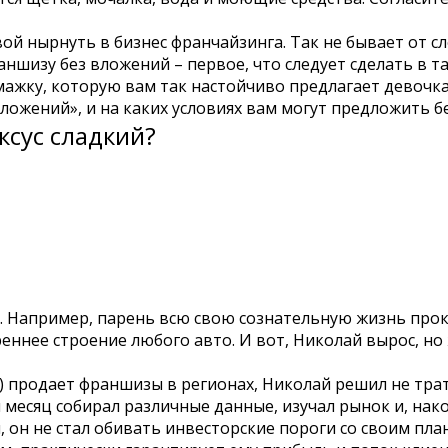
овой нырнуть в бизнес франчайзинга. Так не бывает от 
шизу без вложений – первое, что следует сделать в тако
умажку, которую вам так настойчиво предлагает девочк
вложений», и на каких условиях вам могут предложить б
ксус сладкий?
. Например, парень всю свою сознательную жизнь прок
еннее строение любого авто. И вот, Николай вырос, но
) продает франшизы в регионах, Николай решил не тра
н месяц собирал различные данные, изучал рынок и, на
 он не стал обивать инвесторские пороги со своим пла