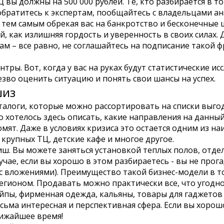
ц вы должны на 500 000 рублей. Те, кто разбирается в т
 обратитесь к экспертам, пообщайтесь с владельцами а
тем самым обрекая вас на банкротство и бесконечные 
, как излишняя гордость и уверенность в своих силах. 
м – все равно, не соглашайтесь на подписание такой 
нтры. Вот, когда у вас на руках будут статистические и
зво оценить ситуацию и понять свои шансы на успех.
шиз
алоги, которые можно рассортировать на списки выгод
 хотелось здесь описать, какие направления на данны
омят. Даже в условиях кризиса это остается одним из 
крупных ТЦ, детские кафе и многое другое.
ш. Вы можете заняться установкой теплых полов, отд
чае, если вы хорошо в этом разбираетесь - вы не прога
с вложениями).
Преимущество такой бизнес-модели в то
егионом. Продавать можно практически все, что угодно
пы, фирменная одежда, кальяны, товары для гаджетов и
сьма интересная и перспективная сфера. Если вы хорош
лижайшее время!